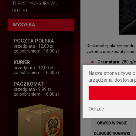
TURYSTYKA/SURVIVAL
OUTLET
WYSYŁKA
POCZTA POLSKA
Doskonałej jakości spod
przedpłata - 12,00 zł
za pobraniem - 16,00 zł
zakończone zostały elasty
KURIER
Gramatura:
280 g/
przedpłata - 12,00 zł
za pobraniem - 16,00 zł
Materiał:
90% baweł
Nasza strona używa pl
urządzeniu, dostosuj 
Nadruk:
Haft
PACZKOMAT
przedpłata - 9,99 zł
za pobraniem - 16,00 zł
Odrzuć