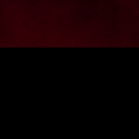
Zapisz si
SKLEP ONLINE
INFORMACJE
O FIRMIE
WYSYŁKA DO INNYCH KRAJÓW
WYSYŁKA I PŁATNOŚĆ
WYMIANY