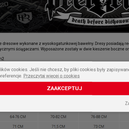
nie dresowe wykonane z wysokogatunkowej bawełny. Dresy posiadają r
cznymi ściągaczami. Wyposażone zostały w dwie kieszenie boczne oraz j
m2
na, 10% poliester
ików cookies. Jeśli nie chcesz, by pliki cookies były zapisywa
preferencje.
Przeczytaj więcej o cookies
ZAAKCEPTUJ
Z