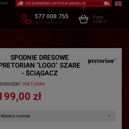
TAKT
DO DARMOWEJ WYSYŁKI BRAKUJE
299,00 zł
577 008 755
Pusty
ILOŚĆ:
0
PN-PT: 8:00-15:00
SPODNIE DRESOWE
PRETORIAN "LOGO" SZARE
- ŚCIĄGACZ
PRODUCENT:
PRETORIAN
199,00 zł