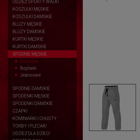
ODZIEŻ SPORTY WALKI
KOSZULKI MĘSKIE
KOSZULKI DAMSKIE
BLUZY MĘSKIE
BLUZY DAMSKIE
KURTKI MĘSKIE
KURTKI DAMSKIE
SPODNIE MĘSKIE
Dresowe
Bojówki
Jeansowe
SPODNIE DAMSKIE
SPODENKI MĘSKIE
SPODENKI DAMSKIE
CZAPKI
KOMINIARKI I CHUSTY
TORBY I PLECAKI
ODZIEŻ DLA DZIECI