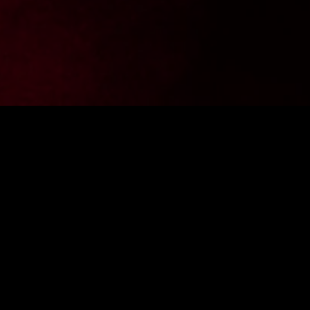
Chcesz być na bieżąco z aktualnościami z FighterShop?
PODAJ
ę do newslettera i zgarnij -10% zniżki na pierwsze zakupy.
Wyraż
Fight
KONTAKT
SKLEP
STACJONARNY
E-MAIL:
AL. KOŚCIUSZKI 18/20
SKLEP@FIGHTERSHOP.COM.PL
42-202 CZĘSTOCHOWA