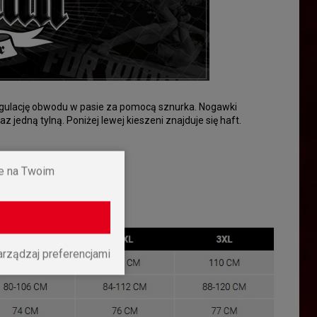
egulację obwodu w pasie za pomocą sznurka. Nogawki
edną tylną. Poniżej lewej kieszeni znajduje się haft.
ne na Twoim
arządzaj preferencjami