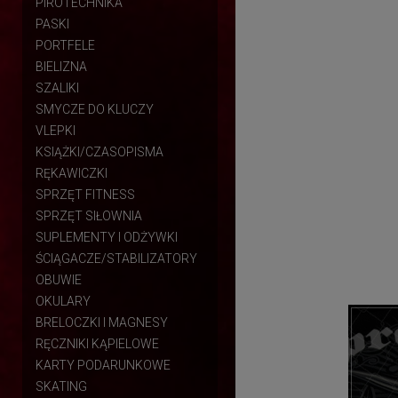
PIROTECHNIKA
PASKI
PORTFELE
BIELIZNA
SZALIKI
SMYCZE DO KLUCZY
VLEPKI
KSIĄŻKI/CZASOPISMA
RĘKAWICZKI
SPRZĘT FITNESS
SPRZĘT SIŁOWNIA
SUPLEMENTY I ODŻYWKI
ŚCIĄGACZE/STABILIZATORY
OBUWIE
OKULARY
BRELOCZKI I MAGNESY
RĘCZNIKI KĄPIELOWE
KARTY PODARUNKOWE
SKATING