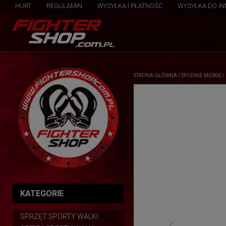
HURT
REGULAMIN
WYSYŁKA I PŁATNOŚĆ
WYSYŁKA DO I
STRONA GŁÓWNA
/
SPODNIE MĘSKIE
/
KATEGORIE
SPRZĘT SPORTY WALKI