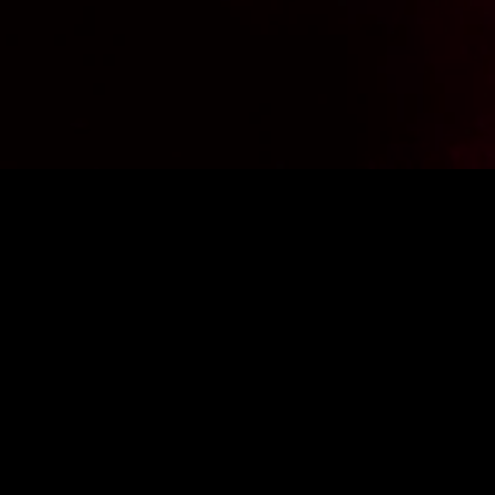
 ADRES E-MAIL
ZAPISZ SIĘ
am zgodę na przetworzenie danych osobowych przez firmę
ershop.com.pl
PŁATNOŚCI