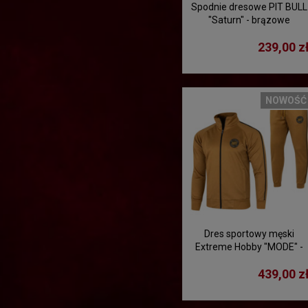
Spodnie dresowe PIT BULL
"Saturn" - brązowe
239,00 z
NOWOŚĆ
Dres sportowy męski
Extreme Hobby "MODE" -
komplet miodowy
439,00 z