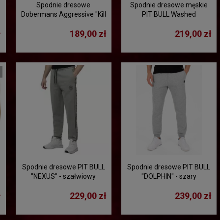
Spodnie dresowe
Spodnie dresowe męskie
Dobermans Aggressive "Kill
PIT BULL Washed
Boxing SPD294" - czarne
"Lancaster II" - szaro-
ł
189,00 zł
219,00 zł
niebieski
Spodnie dresowe PIT BULL
Spodnie dresowe PIT BULL
"NEXUS" - szałwiowy
"DOLPHIN" - szary
ł
229,00 zł
239,00 zł