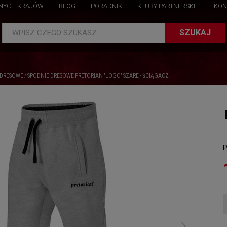
NNYCH KRAJÓW
BLOG
PORADNIK
KLUBY PARTNERSKIE
KON
SZUKAJ
WPISZ CZEGO SZUKASZ...
DRESOWE
/
SPODNIE DRESOWE PRETORIAN "LOGO" SZARE - ŚCIĄGACZ