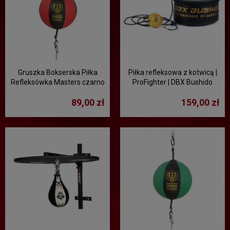
Gruszka Bokserska Piłka
Piłka refleksowa z kotwicą |
Refleksówka Masters czarno
ProFighter | DBX Bushido
- czerwona SPT-10
89,00 zł
159,00 zł