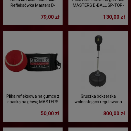
Refleksówka Masters D-
MASTERS D-BALL SP-TOP-
BALL SPT-MFE
MFE czerwono-czarna
79,00 zł
130,00 zł
Piłka refleksowa na gumce z
Gruszka bokserska
opaską na głowę MASTERS
wolnostojąca regulowana
SP-MFE-HEAD-TOP
MASTERS GR-PRO czarna
50,00 zł
800,00 zł