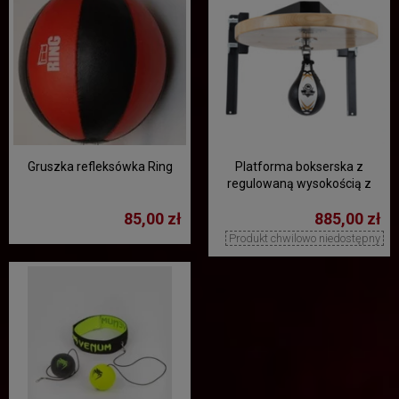
Gruszka refleksówka Ring
Platforma bokserska z
regulowaną wysokością z
drewnianym daszkiem i
85,00 zł
885,00 zł
gruszką - DBX RhythmX
Produkt chwilowo niedostępny