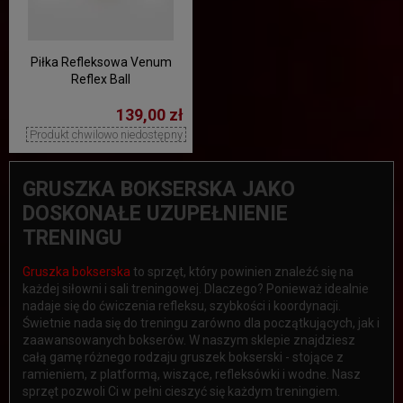
Piłka Refleksowa Venum
Reflex Ball
139,00 zł
Produkt chwilowo niedostępny
GRUSZKA BOKSERSKA JAKO
DOSKONAŁE UZUPEŁNIENIE
TRENINGU
Gruszka bokserska
to sprzęt, który powinien znaleźć się na
każdej siłowni i sali treningowej. Dlaczego? Ponieważ idealnie
nadaje się do ćwiczenia refleksu, szybkości i koordynacji.
Świetnie nada się do treningu zarówno dla początkujących, jak i
zaawansowanych bokserów. W naszym sklepie znajdziesz
całą gamę różnego rodzaju gruszek bokserski - stojące z
ramieniem, z platformą, wiszące, refleksówki i wodne. Nasz
sprzęt pozwoli Ci w pełni cieszyć się każdym treningiem.