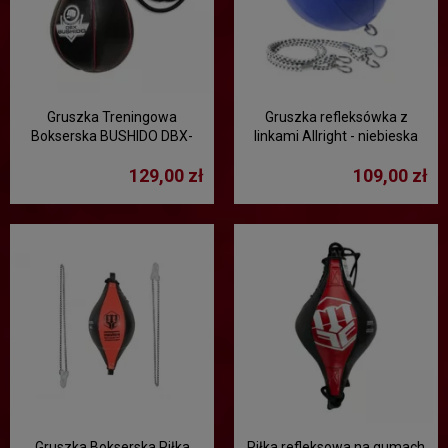
Gruszka Treningowa
Gruszka refleksówka z
Bokserska BUSHIDO DBX-
linkami Allright - niebieska
SB-10
129,00 zł
109,00 zł
Gruszka Bokserska Piłka
Piłka refleksowa na gumach