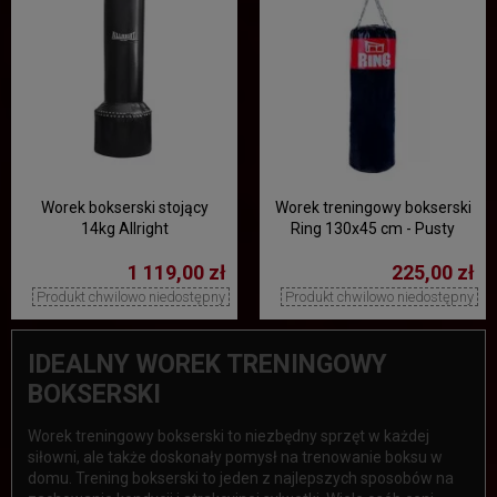
Worek bokserski stojący
Worek treningowy bokserski
14kg Allright
Ring 130x45 cm - Pusty
1 119,00 zł
225,00 zł
Produkt chwilowo niedostępny
Produkt chwilowo niedostępny
IDEALNY WOREK TRENINGOWY
BOKSERSKI
Worek treningowy bokserski to niezbędny sprzęt w każdej
siłowni, ale także doskonały pomysł na trenowanie boksu w
domu. Trening bokserski to jeden z najlepszych sposobów na