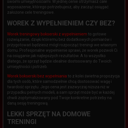
swoimi umiejętnościami. W jednej cenie otrzymasz całe
wyposażenie, którego potrzebujesz, aby zacząć osiągać
założone cele treningowe.
WOREK Z WYPEŁNIENIEM CZY BEZ?
Worek treningowy bokserski z wypełnieniem
to gotowe
rozwiązanie, dzięki któremu bez dodatkowych pomiarów i
przygotowań będziesz mógł rozpocząć treningi we własnym
domu. Profesjonalne wypełnienie sprawi, że worek pozwoli Ci
na osiąganie jak najlepszych rezultatów. A to wszystko
dlatego, że sprzęt będzie idealnie dostosowany do Twoich
umiejętności i potrzeb.
Worek bokserski bez wypełniania
to z kolei świetna propozycja
dla tych osób, które samodzielnie chcą dostosować wagę i
twardość sprzętu. Jego cena jest zazwyczaj niższa niż w
przypadku pełnych modeli, a sam sprzęt może być w każdej
chwili zoptymalizowany pod Twoje konkretne potrzeby na
daną sesję treningową.
LEKKI SPRZĘT NA DOMOWE
TRENINGI