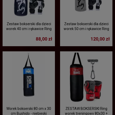
Zestaw bokserski dla dzieci
Zestaw bokserski dla dzieci
worek 40 cm i rękawice Ring
worek 50 cm i rękawice Ring
- czarny
- szary
88,00 zł
120,00 zł
Worek bokserski 80 cm x 30
ZESTAW BOKSERSKI Ring
cm Bushido - niebieski
worek treningowy 80x30 +