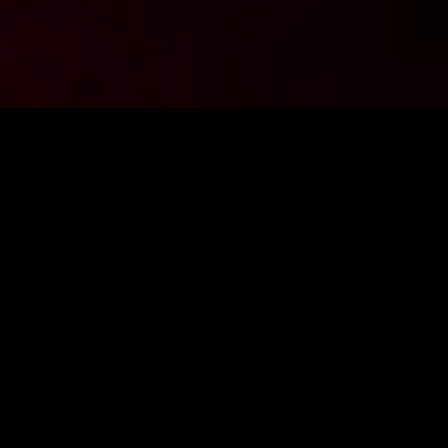
Chcesz być na bieżąco z aktualnościami z FighterShop?
Zapisz się do newslettera i zgarnij -10% zniżki na pierwsze
zakupy.
PODAJ ADRES E-MAIL
ZAPISZ SIĘ
Wyrażam zgodę na przetworzenie danych osobowych przez firmę
Fightershop.com.pl
SKLEP ONLINE