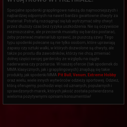
Specjalne spodenki grapplingowe należą do najmocniejszych i
najbardziej odpornych na nawet bardzo gwałtowne chwyty za
materiał. Potrafią rozciągnąć się lub wytrzymać silny chwyt
przez dłuższy czas bez ryzyka uszkodzenia. Nie są oczywiście
niezniszczalne, ale przeciwnik musiałby się bardzo postarać,
żeby przerwać materiał lub sprawić, że puszczą szwy. Tego
typu spodenki polecane są nie tylko osobom, które uprawiają
zapasy czy sztuki walki, w których dozwolone są chwyty, ale
także po prostu dla zawodników, którzy nie chcą zmieniać
dolnej części swojej garderoby ze względu na ciągłe
naderwania czy przetarcia. W naszej ofercie (tak spodenek do
MMA klasycznych, jak i grapplingowych) znajdują się takie
produkty, jak spodenki MMA
Pit Bull
,
Venum
,
Extreme Hobby
oraz wielu, wiele innych wytwórców odzieży sportowej. Odzież,
którą oferujemy, pochodzi więc od uznanych, popularnych i
sprawdzonych marek, których jakość została potwierdzona
wieloma pozytywnymi opiniami konsumentów!