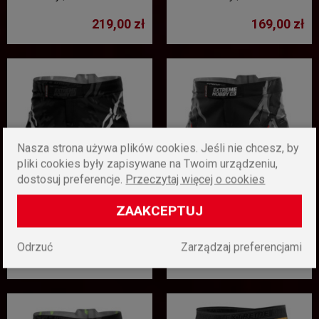
czerwony
219,00 zł
169,00 zł
Nasza strona używa plików cookies. Jeśli nie chcesz, by
pliki cookies były zapisywane na Twoim urządzeniu,
dostosuj preferencje.
Przeczytaj więcej o cookies
ZAAKCEPTUJ
Spodenki athletic Extreme
Spodenki athletic Extreme
Hobby | BLACK PANTHER -
Hobby | IRON FORCE - biały
czarny/biały
Odrzuć
Zarządzaj preferencjami
219,00 zł
219,00 zł