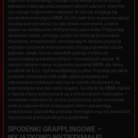
odporne na wszelkiego rodzaju rozerwania, przetarcia czy
pęknięcia materiału pod wpływem silnych uderzeń, chwytów
czy rozcięć fragmentem rękawicy. W ofercie znajdują się
spodenki kompresyjne MMA. Do ich zalet bez wątpienia należy
wysoka wytrzymałość na uderzenia i rozerwanie, a także
wpływ na zwiększenie efektywności zawodnika. Polepszają
ukrwienie mięśni, obniżają ryzyko ich kontuzji (przerwanie,
stłuczenie, zmiażdżenie), umożliwiają im dłuższą pracę na
wyższym poziomie intensywności i mogą poprawiać czucie
głębokie, dzięki czemu zawodnik zyskuje możliwość
wyprowadzania bardziej celnych, mocniejszych ciosów. W
naszym sklepie mamy oczywiście spodenki MMA, ale także
spodenki do BJJ, czyli brazylijskiego ju jitsu. Przydają się także
podczas trenowania stuk walki, gdzie pożądana jest
odpowiednia mobilność nóg i luz w odcinku biodrowym, by
wyprowadzać wysokie ciosy nogami. Spodenki do MMA męskie
z naszej oferty wykonywane są z różnorodnych materiałów –
od włókien naturalnych, przez syntetyczne, aż po mieszanki
wielu w odpowiednich proporcjach, które usprawniają
efektywność zawodnika podczas treningów oraz na zawodach
czy podczas profesjonalnych pojedynków.
SPODENKI GRAPPLINGOWE –
WYJĄTKOWO WYTRZYMAŁE!