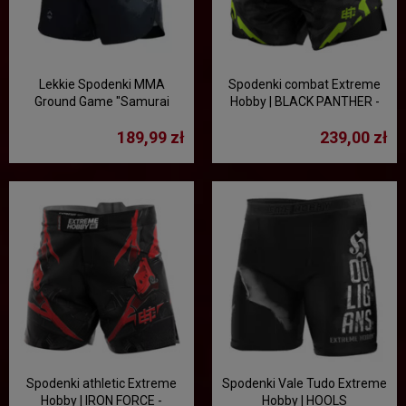
Lekkie Spodenki MMA
Spodenki combat Extreme
Ground Game "Samurai
Hobby | BLACK PANTHER -
Shadow"
czarny/limonka
189,99 zł
239,00 zł
Spodenki athletic Extreme
Spodenki Vale Tudo Extreme
Hobby | IRON FORCE -
Hobby | HOOLS