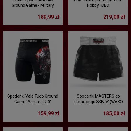
Ground Game - Military
Hobby | DBD
189,99 zł
219,00 zł
Spodenki Vale Tudo Ground
Spodenki MASTERS do
Game "Samurai 2.0"
kickboxingu SKB-W (WAKO
APPROVED) - czarny
159,99 zł
185,00 zł