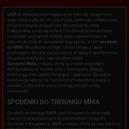
MMA to dyscyplina wymagająca nie tylko siły i znajomości
wielu sztuk walki, ale też zręczności, zwinności, refleksu oraz
mnóstwa innych umiejętności. Aby zapewnić sobie
maksymalną swobodę ruchów i możliwość wykorzystania
wszystkich poznanych technik, warto zainwestować w
odpowiedni strój do uprawiania tego sportu, w tym
spodenki
do MMA
. Niezależnie od tego, czy preferujesz fason
przylegający do ciała, czy luźniejszy, w naszym asortymencie
na pewno znajdziesz odpowiednie model.
Spodenki MMA
z naszej oferty są przede wszystkim
wytrzymalsze niż zwykła odzież treningowa, dlatego
przetrwają wiele godzin treningów i sparingów. Specjalna
konstrukcja wpłynie na Twój komfort w każdej sytuacji, a
ciekawe, różnorodne wzory pomogą wyrazić swoją
osobowość.
SPODENKI DO TRENINGU MMA
Spodenki do treningu MMA, czyli mieszanych sztuk walki,
muszą być przystosowane do różnorodnych obciążeń.
Spodenki treningowe do MMA z naszej oferty są więc bardziej