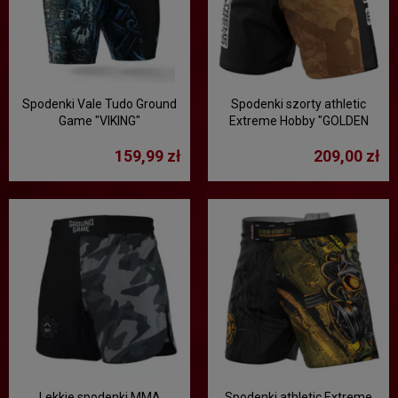
Spodenki Vale Tudo Ground
Spodenki szorty athletic
Game "VIKING"
Extreme Hobby "GOLDEN
WARRIOR"
159,99 zł
209,00 zł
Lekkie spodenki MMA
Spodenki athletic Extreme