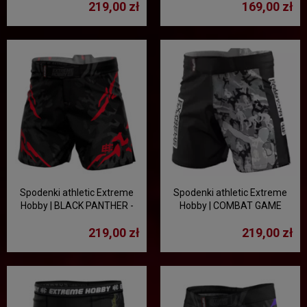
219,00 zł
169,00 zł
Spodenki athletic Extreme
Spodenki athletic Extreme
Hobby | BLACK PANTHER -
Hobby | COMBAT GAME
czarny/czerwony
219,00 zł
219,00 zł