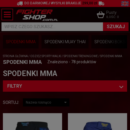
DO DARMOWEJ WYSYŁKI BRAKUJE
299,00 zł
Pusty
ILOŚĆ:
0
SZUKAJ
WPISZ CZEGO SZUKASZ...
SPODENKI MMA
SPODENKI MUAY THAI
SPODENKI BOKSER
STRONA GŁÓWNA
/
ODZIEŻ SPORTY WALKI
/
SPODENKI TRENINGOWE
/
SPODENKI MMA
SPODENKI MMA
Znaleziono - 78 produktów
SPODENKI MMA
FILTRY
SORTUJ: