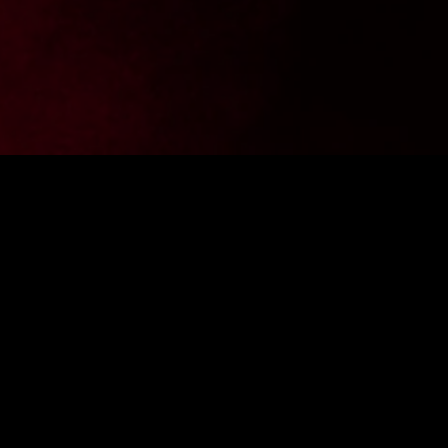
Chcesz być na bieżąco z aktualnościami z FighterShop?
Zapisz się do newslettera i zgarnij -10% zniżki na pierwsze
zakupy.
PODAJ ADRES E-MAIL
ZAPISZ SIĘ
Wyrażam zgodę na przetworzenie danych osobowych przez firmę
Fightershop.com.pl