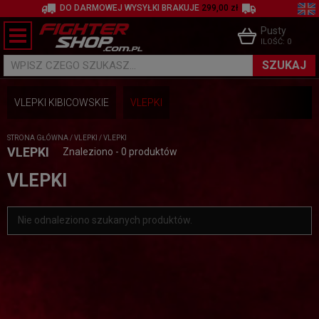
DO DARMOWEJ WYSYŁKI BRAKUJE
299,00 zł
Pusty
ILOŚĆ:
0
SZUKAJ
WPISZ CZEGO SZUKASZ...
VLEPKI KIBICOWSKIE
VLEPKI
STRONA GŁÓWNA
/
VLEPKI
/
VLEPKI
VLEPKI
Znaleziono - 0 produktów
VLEPKI
Nie odnaleziono szukanych produktów.