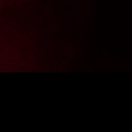
Chcesz być na bieżąco z aktualnościami z FighterShop?
Zapisz się do newslettera i zgarnij -10% zniżki na pierwsze
zakupy.
PODAJ ADRES E-MAIL
ZAPISZ SIĘ