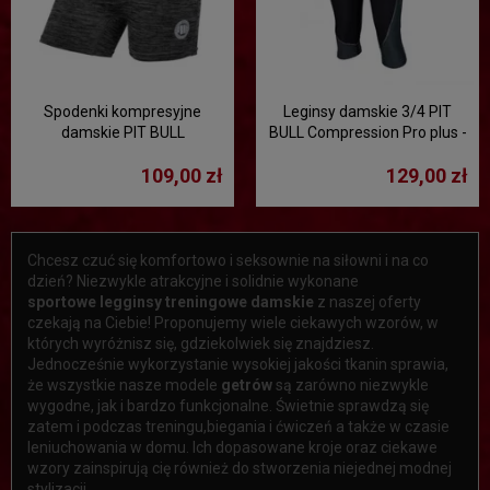
Spodenki kompresyjne
Leginsy damskie 3/4 PIT
damskie PIT BULL
BULL Compression Pro plus -
Performance Pro plus -
czarne
109,00 zł
129,00 zł
grafitowe melanż
Chcesz czuć się komfortowo i seksownie na siłowni i na co
dzień? Niezwykle atrakcyjne i solidnie wykonane
sportowe legginsy treningowe damskie
z naszej oferty
czekają na Ciebie! Proponujemy wiele ciekawych wzorów, w
których wyróżnisz się, gdziekolwiek się znajdziesz.
Jednocześnie wykorzystanie wysokiej jakości tkanin sprawia,
że wszystkie nasze modele
getrów
są zarówno niezwykle
wygodne, jak i bardzo funkcjonalne. Świetnie sprawdzą się
zatem i podczas treningu,biegania i ćwiczeń a także w czasie
leniuchowania w domu. Ich dopasowane kroje oraz ciekawe
wzory zainspirują cię również do stworzenia niejednej modnej
stylizacji.