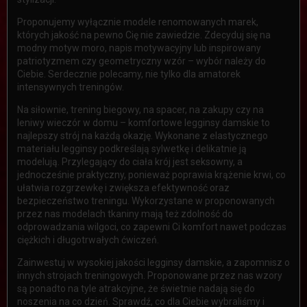
Proponujemy wyłącznie modele renomowanych marek,
których jakość na pewno Cię nie zawiedzie. Zdecyduj się na
modny motyw moro, napis motywacyjny lub inspirowany
patriotyzmem czy geometryczny wzór – wybór należy do
Ciebie. Serdecznie polecamy, nie tylko dla amatorek
intensywnych treningów.
Na siłownie, trening biegowy, na spacer, na zakupy czy na
leniwy wieczór w domu – komfortowe legginsy damskie to
najlepszy strój na każdą okazję. Wykonane z elastycznego
materiału legginsy podkreślają sylwetkę i delikatnie ją
modelują. Przylegający do ciała krój jest seksowny, a
jednocześnie praktyczny, ponieważ poprawia krążenie krwi, co
ułatwia rozgrzewkę i zwiększa efektywność oraz
bezpieczeństwo treningu. Wykorzystane w proponowanych
przez nas modelach tkaniny mają też zdolność do
odprowadzania wilgoci, co zapewni Ci komfort nawet podczas
ciężkich i długotrwałych ćwiczeń.
Zainwestuj w wysokiej jakości legginsy damskie, a zapomnisz o
innych strojach treningowych. Proponowane przez nas wzory
są ponadto na tyle atrakcyjne, że świetnie nadają się do
noszenia na co dzień. Sprawdź, co dla Ciebie wybraliśmy i