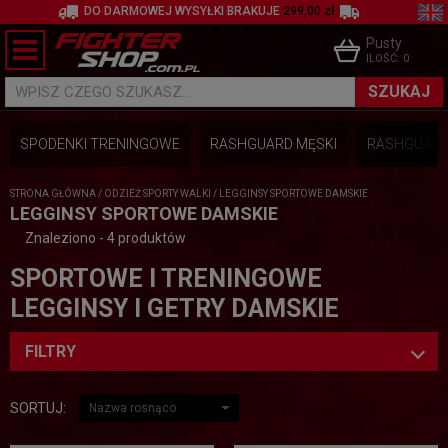
DO DARMOWEJ WYSYŁKI BRAKUJE
299,00 zł
Pusty
ILOŚĆ:
0
SZUKAJ
WPISZ CZEGO SZUKASZ...
SPODENKI TRENINGOWE
RASHGUARD MĘSKI
RASHGUARD
STRONA GŁÓWNA
/
ODZIEŻ SPORTY WALKI
/
LEGGINSY SPORTOWE DAMSKIE
LEGGINSY SPORTOWE DAMSKIE
Znaleziono - 4 produktów
SPORTOWE I TRENINGOWE
LEGGINSY I GETRY DAMSKIE
FILTRY
SORTUJ: