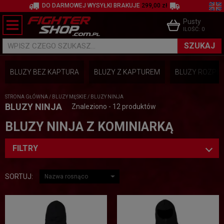
DO DARMOWEJ WYSYŁKI BRAKUJE
299,00 zł
Pusty
ILOŚĆ:
0
SZUKAJ
WPISZ CZEGO SZUKASZ...
BLUZY BEZ KAPTURA
BLUZY Z KAPTUREM
BLUZY ROZPI
STRONA GŁÓWNA
/
BLUZY MĘSKIE
/
BLUZY NINJA
BLUZY NINJA
Znaleziono - 12 produktów
BLUZY NINJA Z KOMINIARKĄ
FILTRY
SORTUJ: