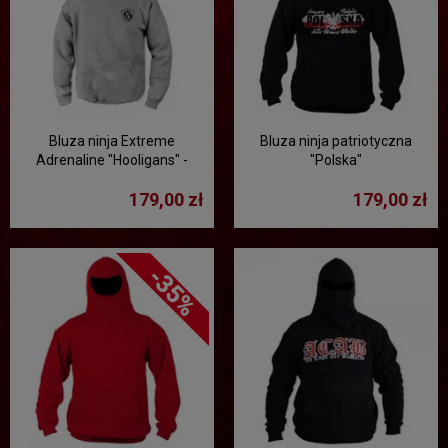
Bluza ninja Extreme
Bluza ninja patriotyczna
Adrenaline "Hooligans" -
"Polska"
szara
179,00 zł
179,00 zł
-35%