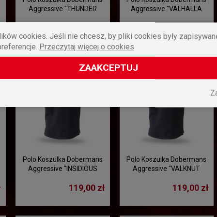
Aggressive "THUNDER
Aggressive "VALHALLA
OFFENSIVE TSP225" - biały
TSP204" - czarna
ł
119,00 zł
119,00 zł
ików cookies. Jeśli nie chcesz, by pliki cookies były zapisywa
preferencje.
Przeczytaj więcej o cookies
ZAAKCEPTUJ
Z
Polo Koszulka Dobermans
Polo Koszulka Dobermans
Aggressive "INSIDIOUS
Aggressive "VALKNUT
TSP297" - czarna
TSP251" - czarna
ł
119,00 zł
119,00 zł