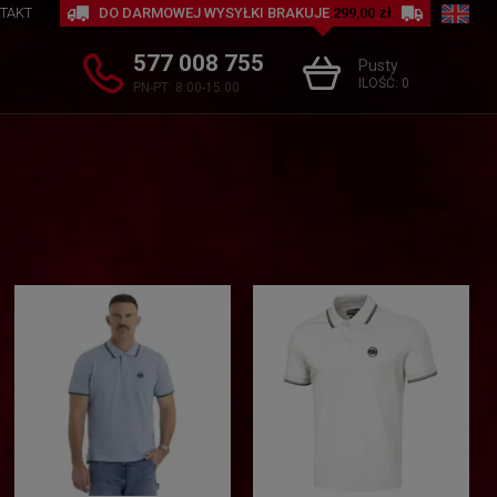
TAKT
DO DARMOWEJ WYSYŁKI BRAKUJE
299,00 zł
577 008 755
Pusty
ILOŚĆ:
0
PN-PT: 8:00-15:00