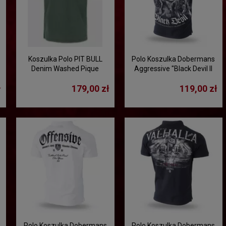
Koszulka Polo PIT BULL
Polo Koszulka Dobermans
Denim Washed Pique
Aggressive "Black Devil II
"SMALL LOGO" - ciemny
TSP198" - czarna
ł
179,00 zł
119,00 zł
zielony
Polo Koszulka Dobermans
Polo Koszulka Dobermans