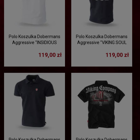
Polo Koszulka Dobermans
Polo Koszulka Dobermans
Aggressive "INSIDIOUS
Aggressive "VIKING SOUL
TSP297" - biała
TSP211" - czarna
119,00 zł
119,00 zł
Polo Koszulka Dobermans
Polo Koszulka Dobermans