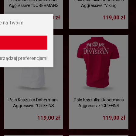
Aggressive "DOBERMANS
Aggressive "Viking
TSP132" - czarna
Company TSP130" -
119,00 zł
119,00 zł
czarna
ne na Twoim
arządzaj preferencjami
Polo Koszulka Dobermans
Polo Koszulka Dobermans
Aggressive "GRIFFINS
Aggressive "GRIFFINS
DIVISION TSP233" - biały
DIVISION TSP233" -
119,00 zł
119,00 zł
czerwony