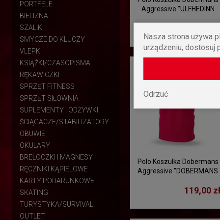
PORTFELE
Aggressive "ULFHEDINN
BIELIZNA
TSP227" - biały
119,00 z
SZALIKI
Nasza strona używa pl
SMYCZE DO KLUCZY
urządzeniu, dostosuj 
VLEPKI
KSIĄŻKI/CZASOPISMA
RĘKAWICZKI
SPRZĘT FITNESS
Odrzuć
SPRZĘT SIŁOWNIA
SUPLEMENTY I ODŻYWKI
ŚCIĄGACZE/STABILIZATORY
OBUWIE
OKULARY
BRELOCZKI I MAGNESY
Polo Koszulka Dobermans
RĘCZNIKI KĄPIELOWE
Aggressive "DOBERMANS
TSP132" - czerwona
KARTY PODARUNKOWE
119,00 z
SKATING
TURYSTYKA/SURVIVAL
OUTLET