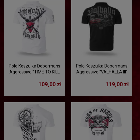
Polo Koszulka Dobermans
Polo Koszulka Dobermans
Aggressive "TIME TO KILL
Aggressive "VALHALLA III"
TSP223" - biały
TSP400 - czarna
109,00 zł
119,00 zł