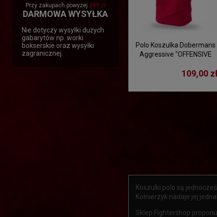
Przy zakupach powyżej
299 zł
DARMOWA WYSYŁKA
Nie dotyczy wysyłki dużych
gabarytów np. worki
Polo Koszulka Dobermans
bokserskie oraz wysyłki
zagranicznej.
Aggressive "OFFENSIVE
DIVISION TSP214" -
109,00 z
czerwony
Koszulki polo są jednocześ
Kołnierzyk nadaje jej jedn
Sklep Fightershop proponu