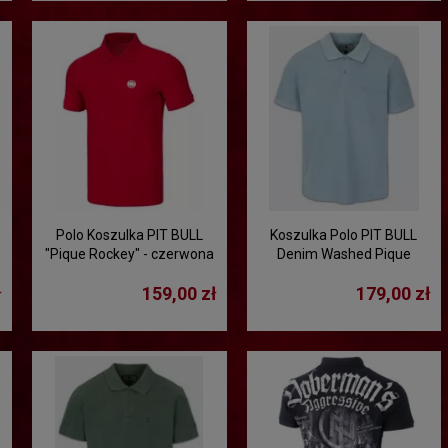
e
Polo Koszulka PIT BULL
Koszulka Polo PIT BULL
"Pique Rockey" - czerwona
Denim Washed Pique
"SMALL LOGO" - błękitna
ł
159,00 zł
179,00 zł