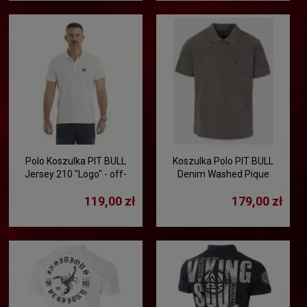
Polo Koszulka PIT BULL
Koszulka Polo PIT BULL
Jersey 210 "Logo" - off-
Denim Washed Pique
white
"SMALL LOGO" - ciemny
119,00 zł
179,00 zł
brąz