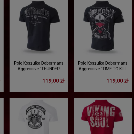
Polo Koszulka Dobermans
Polo Koszulka Dobermans
Aggressive "THUNDER
Aggressive "TIME TO KILL
OFFENSIVE TSP225" -
TSP223" - czarna
ł
119,00 zł
119,00 zł
czarna