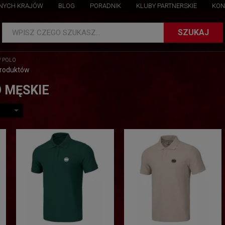
NNYCH KRAJÓW
BLOG
PORADNIK
KLUBY PARTNERSKIE
KON
SZUKAJ
WPISZ CZEGO SZUKASZ...
/
POLO
produktów
 MĘSKIE