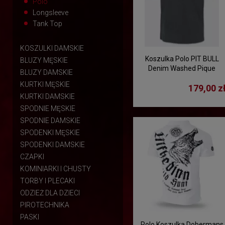
Polo
Longsleeve
Tank Top
KOSZULKI DAMSKIE
Koszulka Polo PIT BULL
BLUZY MĘSKIE
Denim Washed Pique
BLUZY DAMSKIE
"SMALL LOGO" - grafitowa
KURTKI MĘSKIE
179,00 z
KURTKI DAMSKIE
SPODNIE MĘSKIE
SPODNIE DAMSKIE
SPODENKI MĘSKIE
SPODENKI DAMSKIE
CZAPKI
KOMINIARKI I CHUSTY
TORBY I PLECAKI
ODZIEŻ DLA DZIECI
PIROTECHNIKA
PASKI
Polo Koszulka Dobermans