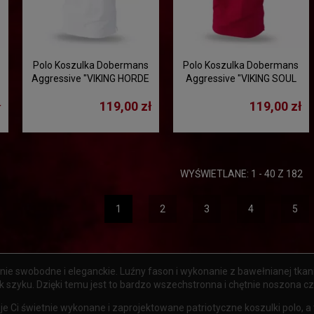
Polo Koszulka Dobermans
Polo Koszulka Dobermans
Aggressive "VIKING HORDE
Aggressive "VIKING SOUL
II TSP213" - biały
TSP211" - czerwony
ł
119,00 zł
119,00 zł
WYŚWIETLANE: 1 - 40 Z 182
1
2
3
4
5
nie swobodne i eleganckie. Luźny fason i wykonanie z bawełnianej tkanin
ak szyku. Dzięki temu jest to bardzo wszechstronna i chętnie noszona c
je Ci świetnie wykonane i zaprojektowane patriotyczne koszulki polo, a