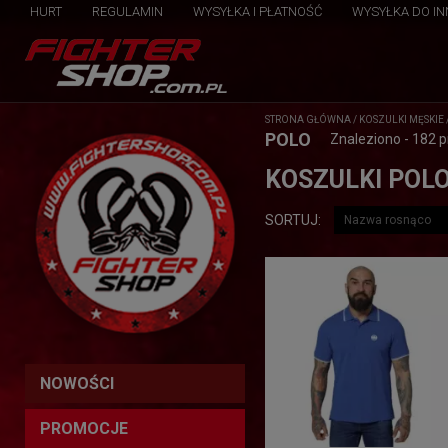
HURT
REGULAMIN
WYSYŁKA I PŁATNOŚĆ
WYSYŁKA DO I
STRONA GŁÓWNA
/
KOSZULKI MĘSKIE
POLO
Znaleziono - 182 
KOSZULKI POLO
SORTUJ:
NOWOŚCI
PROMOCJE