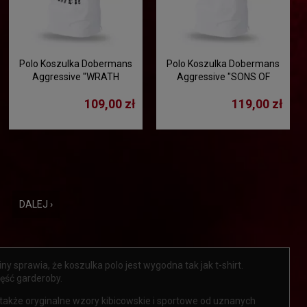
Polo Koszulka Dobermans
Polo Koszulka Dobermans
Aggressive "WRATH
Aggressive "SONS OF
NORSEMEN TSP208" - biały
REBELS TSP196" - biała
109,00 zł
119,00 zł
DALEJ ›
y sprawia, że koszulka polo jest wygodna tak jak t-shirt.
zęść garderoby.
 także oryginalne wzory kibicowskie i sportowe od uznanych