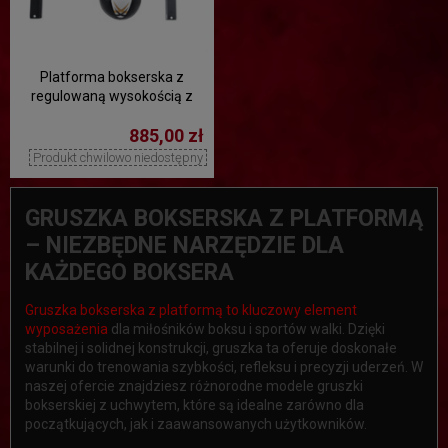
Platforma bokserska z
regulowaną wysokością z
drewnianym daszkiem i
885,00 zł
gruszką - DBX RhythmX
Produkt chwilowo niedostępny
GRUSZKA BOKSERSKA Z PLATFORMĄ
– NIEZBĘDNE NARZĘDZIE DLA
KAŻDEGO BOKSERA
Gruszka bokserska z platformą to kluczowy element
wyposażenia
dla miłośników boksu i sportów walki. Dzięki
stabilnej i solidnej konstrukcji, gruszka ta oferuje doskonałe
warunki do trenowania szybkości, refleksu i precyzji uderzeń. W
naszej ofercie znajdziesz różnorodne modele gruszki
bokserskiej z uchwytem, które są idealne zarówno dla
początkujących, jak i zaawansowanych użytkowników.