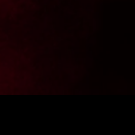
Chcesz być na bieżąco z aktualnościami z FighterShop?
Zapisz się do newslettera i zgarnij -10% zniżki na pierwsze