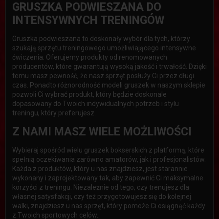
GRUSZKA PODWIESZANA DO
INTENSYWNYCH TRENINGÓW
Gruszka podwieszana to doskonały wybór dla tych, którzy
szukają sprzętu treningowego umożliwiającego intensywne
ćwiczenia. Oferujemy produkty od renomowanych
producentów, które gwarantują wysoką jakość i trwałość. Dzięki
temu masz pewność, że nasz sprzęt posłuży Ci przez długi
czas. Ponadto różnorodność modeli gruszek w naszym sklepie
pozwoli Ci wybrać produkt, który będzie doskonale
dopasowany do Twoich indywidualnych potrzeb i stylu
treningu, który preferujesz.
Z NAMI MASZ WIELE MOŻLIWOŚCI
Wybieraj spośród wielu gruszek bokserskich z platformą, które
spełnią oczekiwania zarówno amatorów, jak i profesjonalistów.
Każda z produktów, który u nas znajdziesz, jest starannie
wykonany i zaprojektowany tak, aby zapewnić Ci maksymalne
korzyści z treningu. Niezależnie od tego, czy trenujesz dla
własnej satysfakcji, czy też przygotowujesz się do kolejnej
walki, znajdziesz u nas sprzęt, który pomoże Ci osiągnąć każdy
z Twoich sportowych celów..