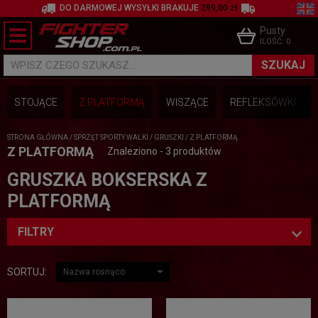
DO DARMOWEJ WYSYŁKI BRAKUJE
299,00 zł
Pusty
ILOŚĆ:
0
SZUKAJ
WPISZ CZEGO SZUKASZ...
STOJĄCE
Z PLATFORMĄ
WISZĄCE
REFLEKSÓWKI
STRONA GŁÓWNA
/
SPRZĘT SPORTY WALKI
/
GRUSZKI
/
Z PLATFORMĄ
Z PLATFORMĄ
Znaleziono - 3 produktów
GRUSZKA BOKSERSKA Z
PLATFORMĄ
FILTRY
SORTUJ: