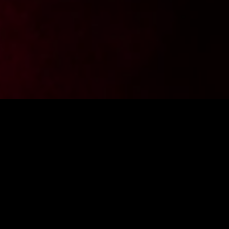
Chcesz być na bieżąco z aktualnościami z FighterShop?
Zapisz się do newslettera i zgarnij -10% zniżki na pierwsze
zakupy.
PODAJ ADRES E-MAIL
ZAPISZ SIĘ
Wyrażam zgodę na przetworzenie danych osobowych przez firmę
Fightershop.com.pl