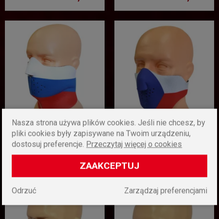
Nasza strona używa plików cookies. Jeśli nie chcesz, by
Maska neoprenowa Extreme
Maska neoprenowa Extreme
pliki cookies były zapisywane na Twoim urządzeniu,
Adrenaline "White/Blue/Red"
Adrenaline "Blue/White/Red"
dostosuj preferencje.
Przeczytaj więcej o cookies
- Long
- Short
25,00 zł
25,00 zł
ZAAKCEPTUJ
Odrzuć
Zarządzaj preferencjami