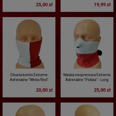
25,00 zł
19,99 zł
Chusta komin Extreme
Maska neoprenowa Extreme
Adrenaline "White/Red"
Adrenaline "Polska" - Long
20,00 zł
25,00 zł