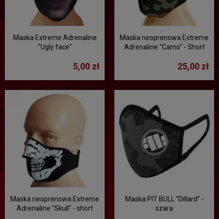
Maska Extreme Adrenaline
Maska neoprenowa Extreme
"Ugly face"
Adrenaline "Camo" - Short
5,00 zł
25,00 zł
Maska neoprenowa Extreme
Maska PIT BULL "Dillard" -
Adrenaline "Skull" - short
szara