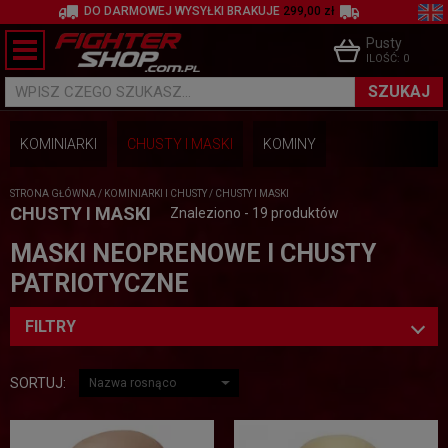
DO DARMOWEJ WYSYŁKI BRAKUJE
299,00 zł
Pusty
ILOŚĆ:
0
SZUKAJ
WPISZ CZEGO SZUKASZ...
KOMINIARKI
CHUSTY I MASKI
KOMINY
STRONA GŁÓWNA
/
KOMINIARKI I CHUSTY
/
CHUSTY I MASKI
CHUSTY I MASKI
Znaleziono - 19 produktów
MASKI NEOPRENOWE I CHUSTY
PATRIOTYCZNE
FILTRY
SORTUJ: