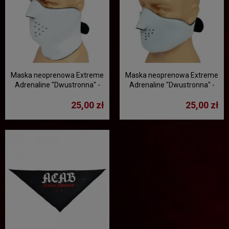
Maska neoprenowa Extreme
Maska neoprenowa Extreme
Adrenaline "Dwustronna" -
Adrenaline "Dwustronna" -
Long
Short
25,00 zł
25,00 zł