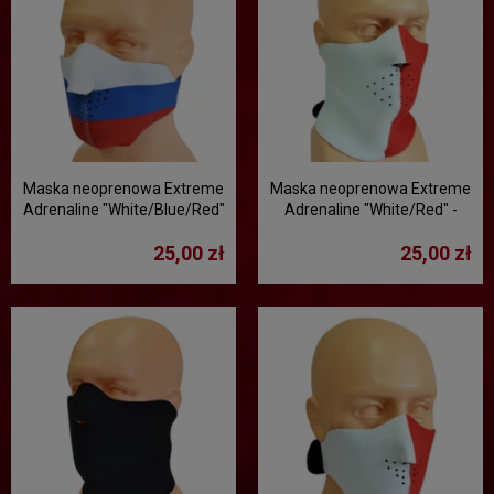
Maska neoprenowa Extreme
Maska neoprenowa Extreme
Adrenaline "White/Blue/Red"
Adrenaline "White/Red" -
- Short
Long
25,00 zł
25,00 zł