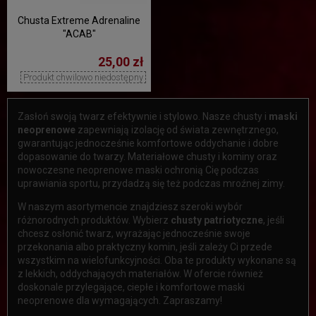
Chusta Extreme Adrenaline
"ACAB"
25,00 zł
Produkt chwilowo niedostępny
Zasłoń swoją twarz efektywnie i stylowo. Nasze chusty i
maski
neoprenowe
zapewniają izolację od świata zewnętrznego,
gwarantując jednocześnie komfortowe oddychanie i dobre
dopasowanie do twarzy. Materiałowe chusty i kominy oraz
nowoczesne neoprenowe maski ochronią Cię podczas
uprawiania sportu, przydadzą się też podczas mroźnej zimy.
W naszym asortymencie znajdziesz szeroki wybór
różnorodnych produktów. Wybierz
chusty patriotyczne
, jeśli
chcesz osłonić twarz, wyrażając jednocześnie swoje
przekonania albo praktyczny komin, jeśli zależy Ci przede
wszystkim na wielofunkcyjności. Oba te produkty wykonane są
z lekkich, oddychających materiałów. W ofercie również
doskonale przylegające, ciepłe i komfortowe maski
neoprenowe dla wymagających. Zapraszamy!