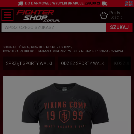
DO DARMOWEJ WYSYŁKI BRAKUJE
299,00 zł
Pusty
ILOŚĆ:
0
SZUKAJ
WPISZ CZEGO SZUKASZ...
STRONA GŁÓWNA
/
KOSZULKI MĘSKIE
/
T-SHIRTY
/
KOSZULKA T-SHIRT DOBERMANS AGGRESSIVE "MIGHTY ASGARDS II" TS366A - CZARNA
SPRZĘT SPORTY WALKI
ODZIEŻ SPORTY WALKI
KOSZULKI