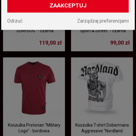
ZAAKCEPTUJ
Odrzuć
Zarządzaj preferencjami
Koszulka męska PIT BULL
Koszulka Pretorian Ringer
"SURFDOG" - czarna
"Sport & Street" - czarna
119,00 zł
99,00 zł
Koszulka Pretorian "Military
Koszulka T-shirt Dobermans
Logo" - bordowa
Aggressive "Nordland