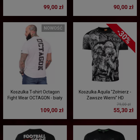
TS168" - biała
99,00 zł
90,00 zł
NOWOŚĆ
-30%
Koszulka T-shirt Octagon
Koszulka Aquila "Żołnierz -
Fight Wear OCTAGON - biały
Zawsze Wierni" HD
79,00 zł
109,00 zł
55,30 zł