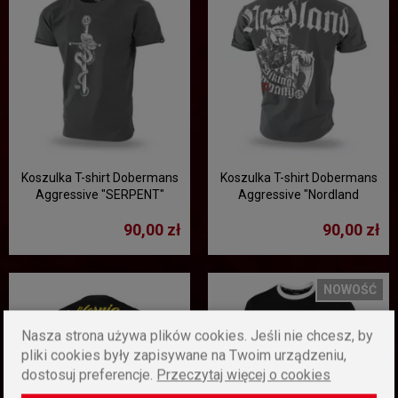
Koszulka T-shirt Dobermans
Koszulka T-shirt Dobermans
Aggressive "SERPENT"
Aggressive "Nordland
TS327K - khaki
TS168" - khaki
90,00 zł
90,00 zł
NOWOŚĆ
Nasza strona używa plików cookies. Jeśli nie chcesz, by
pliki cookies były zapisywane na Twoim urządzeniu,
dostosuj preferencje.
Przeczytaj więcej o cookies