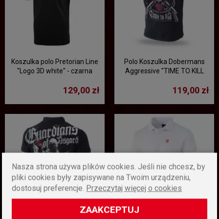
Koszulka polo Pretorian Line
Polo Koszulka Dobermans
"Logo 3D white" - czarna
Aggressive "TIME TO KILL
TSP223" - czarna
129,00 zł
119,00 zł
Nasza strona używa plików cookies. Jeśli nie chcesz, by
pliki cookies były zapisywane na Twoim urządzeniu,
dostosuj preferencje.
Przeczytaj więcej o cookies
ZAAKCEPTUJ