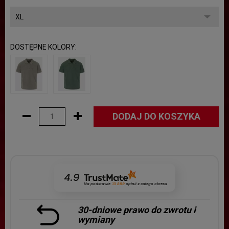
DOSTĘPNE KOLORY:
DODAJ DO KOSZYKA
4.9
Na podstawie
13 899
opinii
z całego okresu
30-dniowe prawo do zwrotu i
wymiany