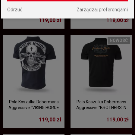
Polo Koszulka Dobermans
Polo Koszulka Dobermans
Aggressive "GUARDIANS OF
Aggressive "DOBERMANS
Odrzuć
Zarządzaj preferencjami
ASGARD TSP197" - czarna
TSP132" - biała
119,00 zł
119,00 zł
NOWOŚĆ
Polo Koszulka Dobermans
Polo Koszulka Dobermans
Aggressive "VIKING HORDE
Aggressive "BROTHERS IN
TSP212" - czarna
BATTLE" TSP413 - czarna
119,00 zł
119,00 zł