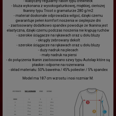
- klasyczny regularny fason typu crewneck
- bluza wykonana z wysokogatunkowej, miękkiej, cieńszej
tkaniny typu Tricot o gramaturze 280 g/m2
- materiał doskonale odprowadza wilgoć, dzięki czemu
gwarantuje pełen komfort noszenia w cieplejsze dni
- zastosowany dodatkowo spandex powoduje że tkanina jest
elastyczna, dzięki czemu podczas noszenia nie krępuję ruchów
- szerokie ściągacze na rękawach oraz u dołu bluzy
- okrągły żebrowany dekolt
- szerokie ściągacze na rękawach oraz u dołu bluzy
- duży nadruk na plecach
- mały nadruk na piersi
- do połączenia tkanin zastosowano szwy typu Autolap które są
płaskie i odporne na rozerwania
- skład materiału: 50% bawełna / 45% poliester / 5% spandex
Model ma 187 cm wzrostu i nosi rozmiar M.