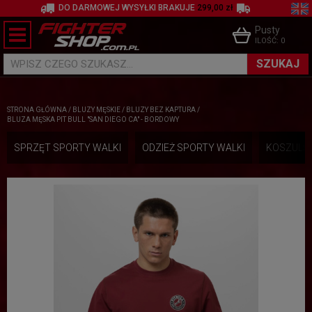
DO DARMOWEJ WYSYŁKI BRAKUJE
299,00 zł
Pusty
ILOŚĆ:
0
SZUKAJ
WPISZ CZEGO SZUKASZ...
STRONA GŁÓWNA
/
BLUZY MĘSKIE
/
BLUZY BEZ KAPTURA
/
BLUZA MĘSKA PIT BULL "SAN DIEGO CA" - BORDOWY
SPRZĘT SPORTY WALKI
ODZIEŻ SPORTY WALKI
KOSZULKI