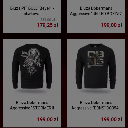
Bluza PIT BULL "Beyer" -
Bluza Dobermans
oliwkowa
Aggressive "UNITED BOXING"
BC337 - czarna
239,00 zł
179,25 zł
199,00 zł
Bluza Dobermans
Bluza Dobermans
Aggressive "STORMER II
Aggressive "DBNS" BC354 -
BC390" - czarna
czarna
199,00 zł
199,00 zł