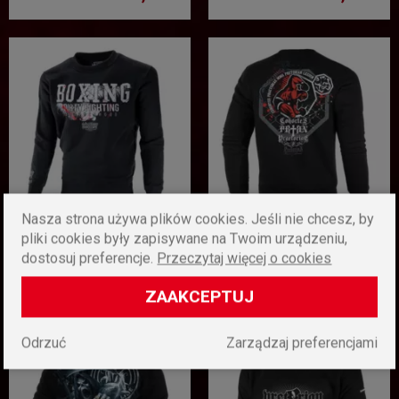
Nasza strona używa plików cookies. Jeśli nie chcesz, by
Bluza Dobermans
Bluza Pretorian "Cohortes
pliki cookies były zapisywane na Twoim urządzeniu,
Aggressive "CLASSIC DIRTY
Praetoriae"
dostosuj preferencje.
Przeczytaj więcej o cookies
FIGHTING " BC270 - czarna
189,00 zł
209,00 zł
ZAAKCEPTUJ
Odrzuć
Zarządzaj preferencjami