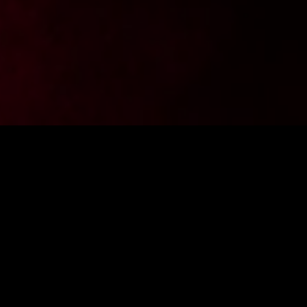
Chcesz być na bieżąco z aktualnościami z FighterShop?
Zapisz się do newslettera i zgarnij -10% zniżki na pierwsze
zakupy.
PODAJ ADRES E-MAIL
ZAPISZ SIĘ
Wyrażam zgodę na przetworzenie danych osobowych przez firmę
Fightershop.com.pl