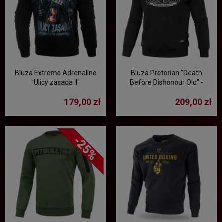
Bluza Extreme Adrenaline
Bluza Pretorian "Death
"Ulicy zasada II"
Before Dishonour Old" -
czarna
179,00 zł
209,00 zł
-25%