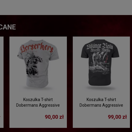
CANE
Koszulka T-shirt
Koszulka T-shirt
Dobermans Aggressive
Dobermans Aggressive
"BERSERKERS" TS127 -
"DRAKKAR TS407" -
ł
90,00 zł
99,00 zł
szara
grafitowa