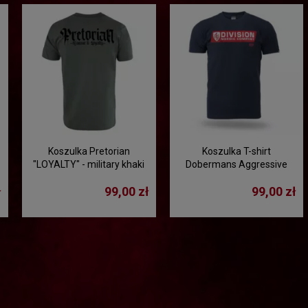
Koszulka Pretorian
Koszulka T-shirt
"LOYALTY" - military khaki
Dobermans Aggressive
"DIVISION SHIELD TS370D"
ł
99,00 zł
99,00 zł
- granatowa