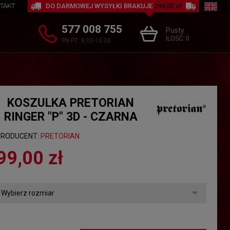
TAKT
DO DARMOWEJ WYSYŁKI BRAKUJE
299,00 zł
577 008 755
Pusty
ILOŚĆ:
0
PN-PT: 8:00-15:00
KOSZULKA PRETORIAN
RINGER "P" 3D - CZARNA
PRODUCENT:
PRETORIAN
99,00 zł