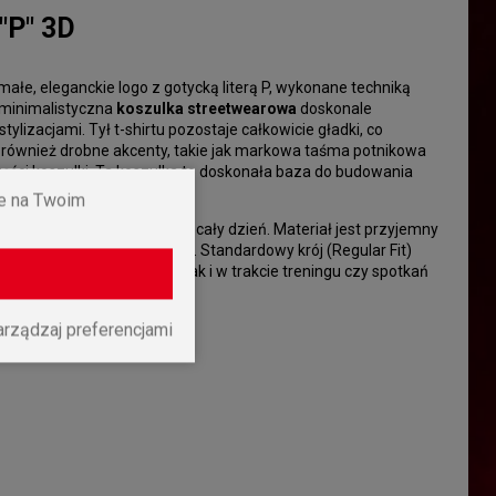
P" 3D
małe, eleganckie logo z gotycką literą P, wykonane techniką
 minimalistyczna
koszulka streetwearowa
doskonale
lizacjami. Tył t-shirtu pozostaje całkowicie gładki, co
 również drobne akcenty, takie jak markowa taśma potnikowa
ęści koszulki. Ta koszulka to doskonała baza do budowania
ne na Twoim
z komfort noszenia przez cały dzień. Materiał jest przyjemny
lor nawet po wielu praniach. Standardowy krój (Regular Fit)
odziennych aktywności, jak i w trakcie treningu czy spotkań
arządzaj preferencjami