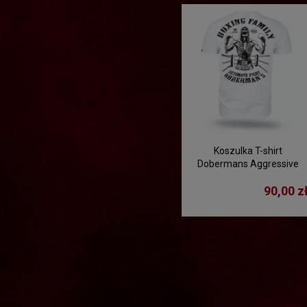
Koszulka T-shirt
Dobermans Aggressive
"BOXING FAMILY" TS361B -
90,00 z
biała