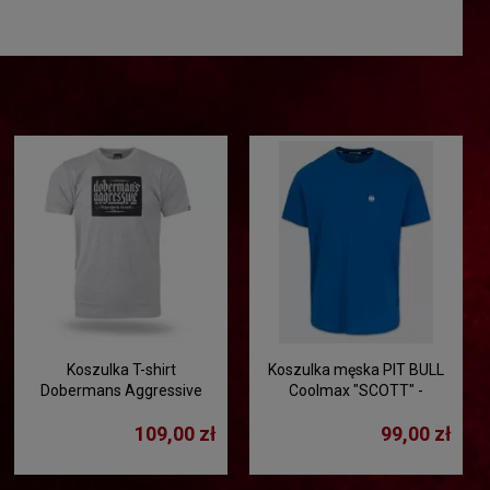
Koszulka T-shirt
Koszulka męska PIT BULL
Dobermans Aggressive
Coolmax "SCOTT" -
"RUBBER LOGO TS353" -
niebieski
109,00 zł
99,00 zł
szara