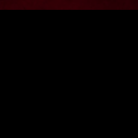
Zapisz si
SKLEP ONLINE
INFORMACJE
O FIRMIE
WYSYŁKA DO INNYCH KRAJÓW
WYSYŁKA I PŁATNOŚĆ
WYMIANY
ZAMÓWIENIA HURTOWE
ZWROTY
REGULAMIN
REKLAMACJE
KONTAKT