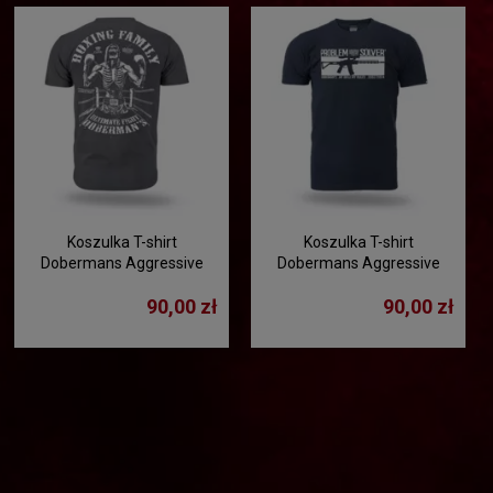
Koszulka T-shirt
Koszulka T-shirt
Dobermans Aggressive
Dobermans Aggressive
"BOXING FAMILY" TS361G -
"PROBLEM SOLVER"
90,00 zł
90,00 zł
grafitowa
TS331D - granatowa