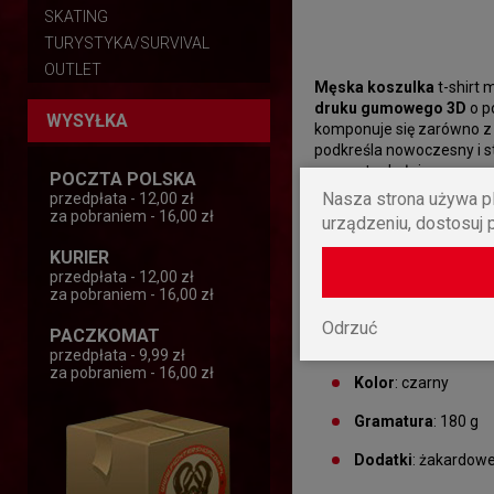
SKATING
TURYSTYKA/SURVIVAL
OUTLET
Męska koszulka
t-shirt 
druku gumowego 3D
o p
WYSYŁKA
komponuje się zarówno z k
podkreśla nowoczesny i s
wewnątrz kołnierza oraz
POCZTA POLSKA
codziennego, miejskiego 
Nasza strona używa pl
przedpłata - 12,00 zł
za pobraniem - 16,00 zł
urządzeniu, dostosuj 
T-shirt został wykonany 
w dotyku, a jednocześnie 
KURIER
zapewnia pełną swobodę r
przedpłata - 12,00 zł
ze znajomymi.
za pobraniem - 16,00 zł
Odrzuć
PACZKOMAT
Skład
: 100% szlac
przedpłata - 9,99 zł
za pobraniem - 16,00 zł
Kolor
: czarny
Gramatura
: 180 g
Dodatki
: żakardow