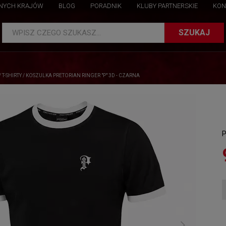
NNYCH KRAJÓW
BLOG
PORADNIK
KLUBY PARTNERSKIE
KON
SZUKAJ
WPISZ CZEGO SZUKASZ...
/
T-SHIRTY
/
KOSZULKA PRETORIAN RINGER "P" 3D - CZARNA