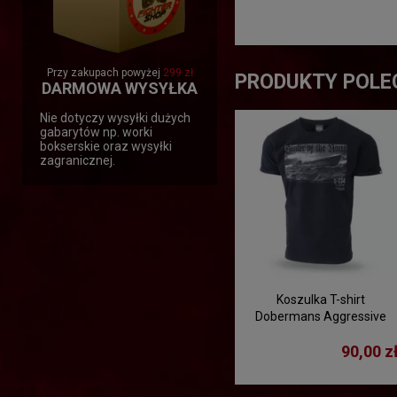
Przy zakupach powyżej
299 zł
PRODUKTY POLE
DARMOWA WYSYŁKA
Nie dotyczy wysyłki dużych
gabarytów np. worki
bokserskie oraz wysyłki
zagranicznej.
Koszulka T-shirt
Dobermans Aggressive
"HUNTER OF THE NORTH"
90,00 z
TS189 - czarna