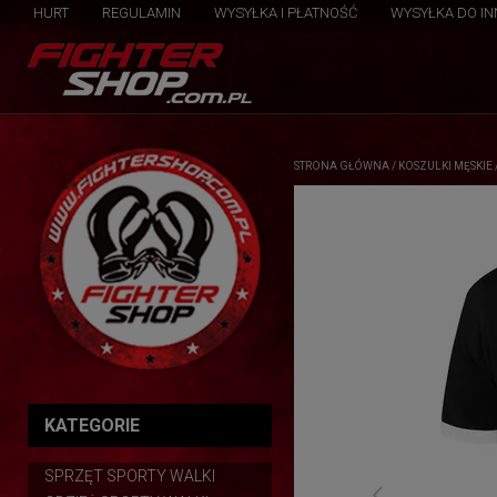
HURT
REGULAMIN
WYSYŁKA I PŁATNOŚĆ
WYSYŁKA DO I
STRONA GŁÓWNA
/
KOSZULKI MĘSKIE
KATEGORIE
SPRZĘT SPORTY WALKI