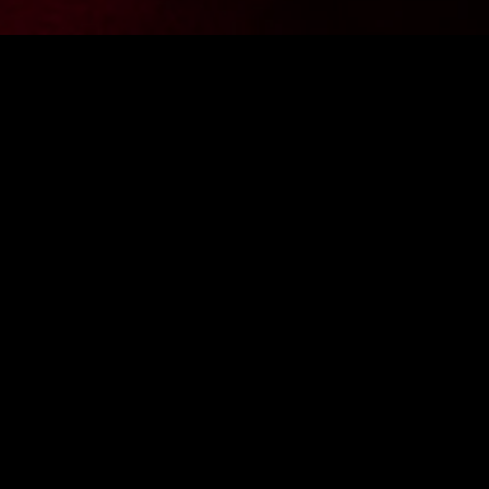
Chcesz być na bieżąco z aktualnościami z FighterShop?
PODAJ
ę do newslettera i zgarnij -10% zniżki na pierwsze zakupy.
Wyraż
Fight
KONTAKT
SKLEP
STACJONARNY
E-MAIL:
AL. KOŚCIUSZKI 18/20
SKLEP@FIGHTERSHOP.COM.PL
42-202 CZĘSTOCHOWA
TELEFON:
577 008 755
PONIEDZIAŁEK - PIĄTEK
W GODZINACH: 9:00-17:00
SOBOTA:
W GODZINACH: 10:00-14:00