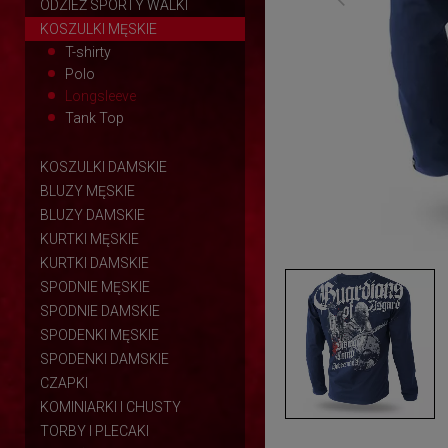
ODZIEŻ SPORTY WALKI
KOSZULKI MĘSKIE
T-shirty
Polo
Longsleeve
Tank Top
KOSZULKI DAMSKIE
BLUZY MĘSKIE
BLUZY DAMSKIE
KURTKI MĘSKIE
KURTKI DAMSKIE
SPODNIE MĘSKIE
SPODNIE DAMSKIE
SPODENKI MĘSKIE
SPODENKI DAMSKIE
CZAPKI
KOMINIARKI I CHUSTY
TORBY I PLECAKI