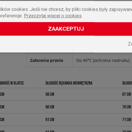
Model
GUARDIANS OF ASGARD LS1
ików cookies. Jeśli nie chcesz, by pliki cookies były zapisywa
preferencje.
Przeczytaj więcej o cookies
Materiał
100% Bawełna wysokiej jako
ZAAKCEPTUJ
Gramatura
200 g/m² (Gruba / Heavywei
Z
Styl
Uliczny
Zalecenia prania
Do 40°C (ochrona nadruku)