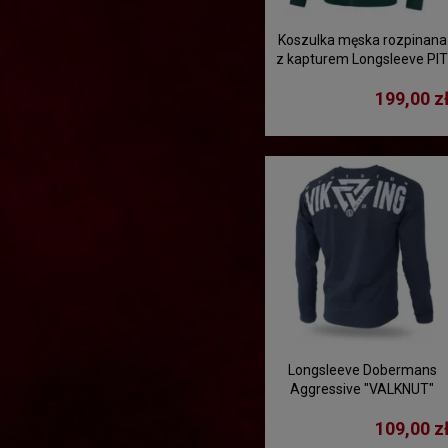
Koszulka męska rozpinana
z kapturem Longsleeve PI
BULL Pique Rockey -
199,00 z
ciemnozielony
Longsleeve Dobermans
Aggressive "VALKNUT"
LS251" - granatowy
109,00 z