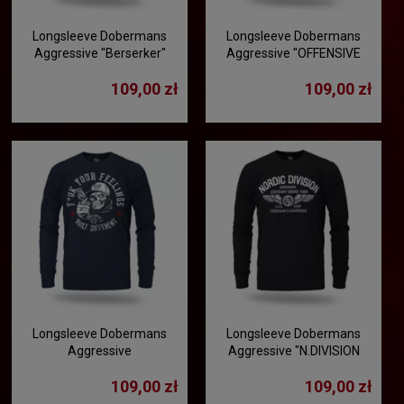
Longsleeve Dobermans
Longsleeve Dobermans
Aggressive "Berserker"
Aggressive "OFFENSIVE
LS345 - granatowy
Sports" LS367 - granatowy
109,00 zł
109,00 zł
Longsleeve Dobermans
Longsleeve Dobermans
Aggressive
Aggressive "N.DIVISION
"TROUBLEMAKER" LS410 -
LS409" - czarny
109,00 zł
109,00 zł
granatowy