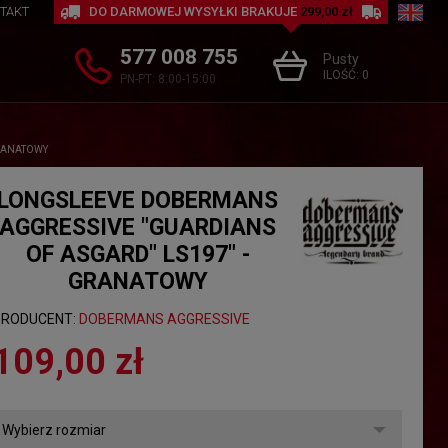
TAKT
DO DARMOWEJ WYSYŁKI BRAKUJE
299,00 zł
577 008 755
Pusty
ILOŚĆ:
0
PN-PT: 8:00-15:00
GRANATOWY
LONGSLEEVE DOBERMANS
AGGRESSIVE "GUARDIANS
OF ASGARD" LS197" -
GRANATOWY
PRODUCENT:
DOBERMANS AGGRESSIVE
109,00 zł