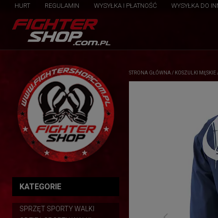
HURT
REGULAMIN
WYSYŁKA I PŁATNOŚĆ
WYSYŁKA DO I
STRONA GŁÓWNA
/
KOSZULKI MĘSKIE
KATEGORIE
SPRZĘT SPORTY WALKI