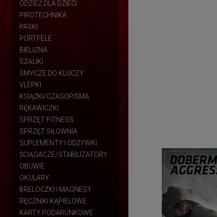
ODZIEŻ DLA DZIECI
PIROTECHNIKA
PASKI
PORTFELE
BIELIZNA
SZALIKI
SMYCZE DO KLUCZY
VLEPKI
KSIĄŻKI/CZASOPISMA
RĘKAWICZKI
SPRZĘT FITNESS
SPRZĘT SIŁOWNIA
SUPLEMENTY I ODŻYWKI
ŚCIĄGACZE/STABILIZATORY
OBUWIE
OKULARY
BRELOCZKI I MAGNESY
RĘCZNIKI KĄPIELOWE
KARTY PODARUNKOWE