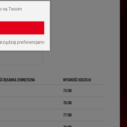
97
ne na Twoim
ści
ght)
arządzaj preferencjami