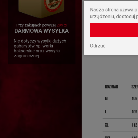
Nasza strona używa pl
urządzeniu, dostosuj 
Przy zakupach powyżej
299 zł
DARMOWA WYSYŁKA
Nie dotyczy wysyłki dużych
Odrzuć
gabarytów np. worki
bokserskie oraz wysyłki
zagranicznej.