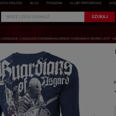
NNYCH KRAJÓW
BLOG
PORADNIK
KLUBY PARTNERSKIE
KON
SZUKAJ
WPISZ CZEGO SZUKASZ...
/
LONGSLEEVE
/
LONGSLEEVE DOBERMANS AGGRESSIVE "GUARDIANS OF ASGARD" LS197" - 