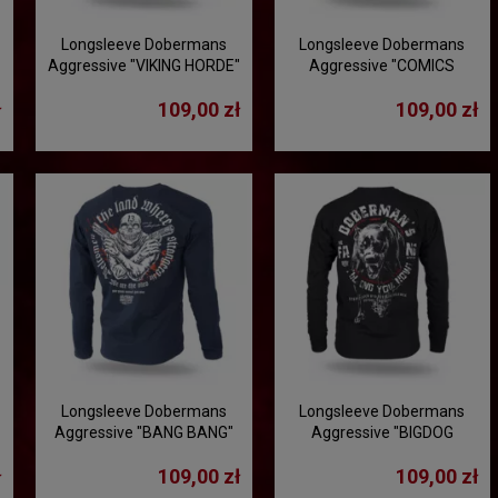
Longsleeve Dobermans
Longsleeve Dobermans
T
Aggressive "VIKING HORDE"
Aggressive "COMICS
LS212" - granatowy
BOXING" LS359 -
ł
109,00 zł
109,00 zł
granatowy
Longsleeve Dobermans
Longsleeve Dobermans
Aggressive "BANG BANG"
Aggressive "BIGDOG
LS330 - granatowy
LS406" - czarny
ł
109,00 zł
109,00 zł